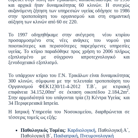
και αρχικά ήταν δυναμικότητας 60 κλινών. Η συνεχώς
αυξανόμενη ζήτηση των υπηρεσιών υγείας οδήγησε το 1986
στην τροποποίηση του οργανισμού και στη σημαντική
αύξηση των κλινών από 60 σε 220.
Το 1997 οδηγηθήκαμε στην ανέγερση νέου κτιρίου
προσαρμοσμένο στις νέες ανάγκες του νομού για
ποιοτικότερες και περισσότερες παρεχόμενες υπηρεσίες
υγείας. Το κτίριο παραδόθηκε προς χρήση το 2006 πλήρως
εξοπλισμένο με σύγχρονο ιατροτεχνολογικό και
ξενοδοχειακό εξοπλισμό.
Το υπάρχουν κτίριο του Γ.Ν. Τρικάλων είναι δυναμικότητας
300 κλινών, σύμφωνα με την τελευταία τροποποίηση του
Οργανισμού ΦΕΚ1230/11-4-2012 Τ.Β΄, με κτιριακή
2
2
επιφάνεια 34.152,00m
σε έκταση οικοπέδου 2.184,2m
.
Στην αρμοδιότητά του υπάγονται τρία (3) Κέντρα Υγείας και
34 Περιφερειακά Ιατρεία.
Η Ιατρική Υπηρεσία του Νοσοκομείου, διαρθρώνεται σε
τέσσερις τομείς ως εξής:
Παθολογικός Τομέας
:
Καρδιολογική
, Παθολογική Α΄,
Παθολογική Β΄,
Παιδιατρική
,
Πνευμονολογική