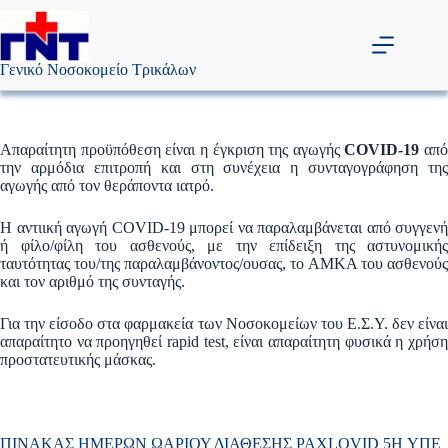
Μετάβαση
στο
περιεχόμενο
Γενικό Νοσοκομείο Τρικάλων
Απαραίτητη προϋπόθεση είναι η έγκριση της αγωγής
COVID-19
από
την αρμόδια επιτροπή και στη συνέχεια η συνταγογράφηση της
αγωγής από τον θεράποντα ιατρό.
Η αντιική αγωγή COVID-19 μπορεί να παραλαμβάνεται από συγγενή
ή φίλο/φίλη του ασθενούς, με την επίδειξη της αστυνομικής
ταυτότητας του/της παραλαμβάνοντος/ουσας, το ΑΜΚΑ του ασθενούς
και τον αριθμό της συνταγής.
Για την είσοδο στα φαρμακεία των Νοσοκομείων του Ε.Σ.Υ. δεν είναι
απαραίτητο να προηγηθεί rapid test, είναι απαραίτητη φυσικά η χρήση
προστατευτικής μάσκας.
ΠΙΝΑΚΑΣ ΗΜΕΡΩΝ ΩΑΡΙΟΥ ΔΙΑΘΕΣΗΣ PAXLOVID 5H ΥΠΕ