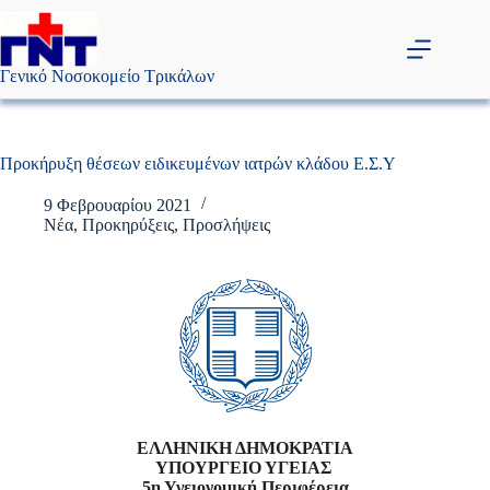
Μετάβαση
στο
περιεχόμενο
Γενικό Νοσοκομείο Τρικάλων
Προκήρυξη θέσεων ειδικευμένων ιατρών κλάδου Ε.Σ.Υ
9 Φεβρουαρίου 2021
Νέα
,
Προκηρύξεις
,
Προσλήψεις
ΕΛΛΗΝΙΚΗ ΔΗΜΟΚΡΑΤΙΑ
ΥΠΟΥΡΓΕΙΟ ΥΓΕΙΑΣ
5η Υγειονομική Περιφέρεια